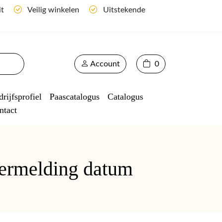
it
Veilig winkelen
Uitstekende
Account
0
rijfsprofiel
Paascatalogus
Catalogus
ntact
vermelding datum