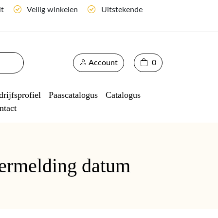
it
Veilig winkelen
Uitstekende
Account
0
rijfsprofiel
Paascatalogus
Catalogus
ntact
vermelding datum