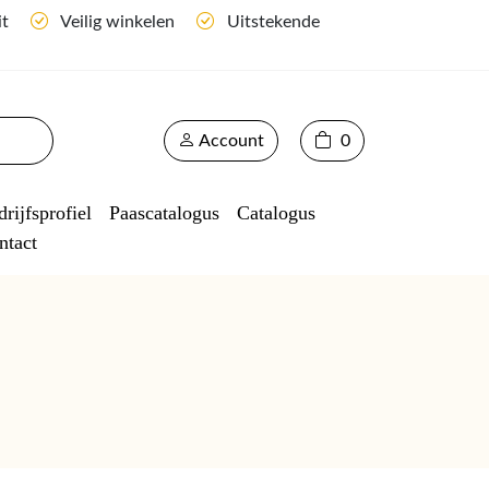
it
Veilig winkelen
Uitstekende
Account
0
rijfsprofiel
Paascatalogus
Catalogus
ntact