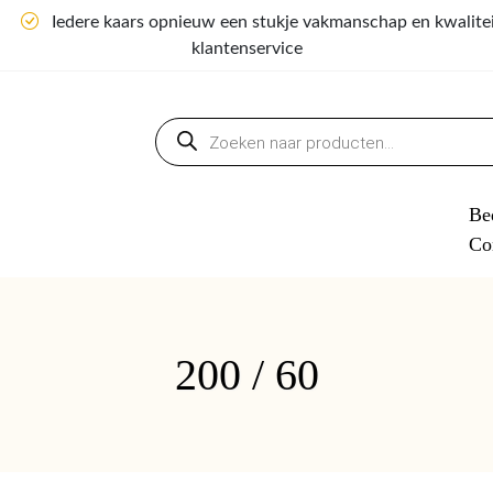
n
Iedere kaars opnieuw een stukje vakmanschap en kwalite
klantenservice
Producten
zoeken
Bed
Co
200 / 60