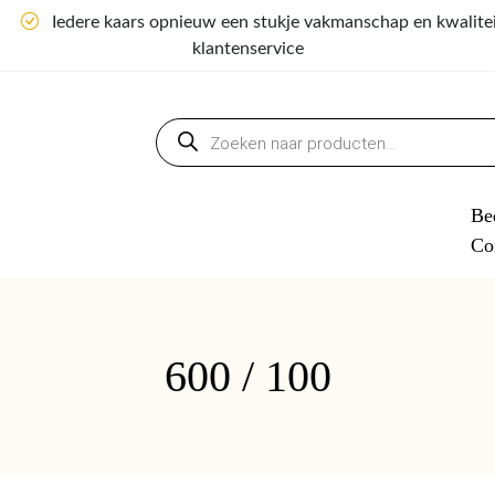
n
Iedere kaars opnieuw een stukje vakmanschap en kwalite
klantenservice
Producten
zoeken
Bed
Co
600 / 100