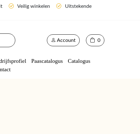
it
Veilig winkelen
Uitstekende
Account
0
rijfsprofiel
Paascatalogus
Catalogus
ntact