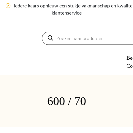
n
Iedere kaars opnieuw een stukje vakmanschap en kwalite
klantenservice
Producten
zoeken
Bed
Co
600 / 70