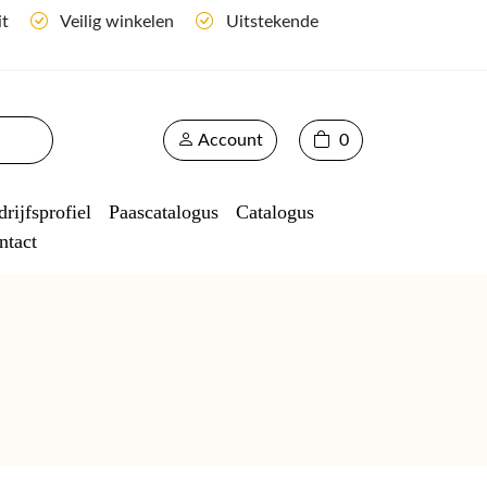
it
Veilig winkelen
Uitstekende
Account
0
rijfsprofiel
Paascatalogus
Catalogus
ntact