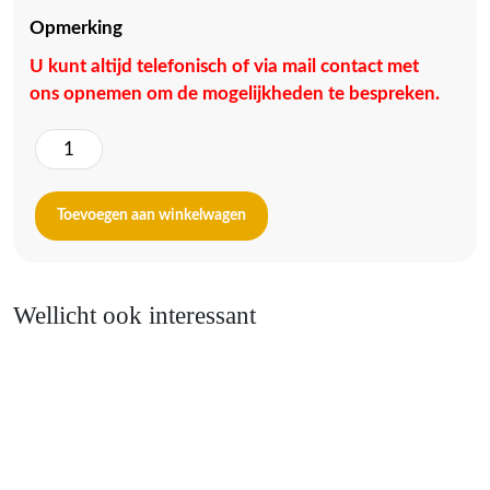
Opmerking
U kunt altijd telefonisch of via mail contact met
ons opnemen om de mogelijkheden te bespreken.
Gelegenheidskaars
D
-
Toevoegen aan winkelwagen
400/40
-
Ik
geloof
Wellicht ook interessant
aantal