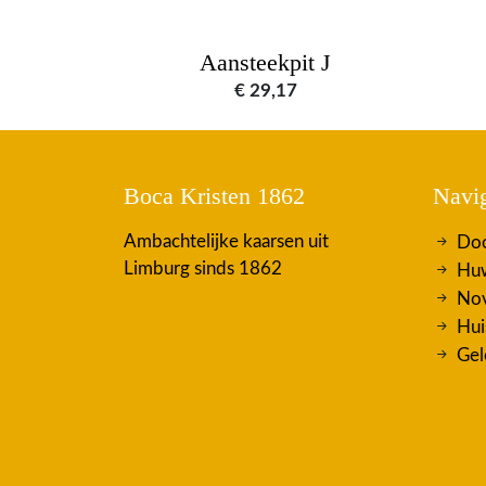
Aansteekpit J
€
29,17
Boca Kristen 1862
Navig
Ambachtelijke kaarsen uit
Doo
Limburg sinds 1862
Huw
Nov
Hui
Gel