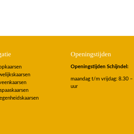
atie
Openingstijden
Openingstijden Schijndel:
pkaarsen
elijkskaarsen
maandag t/m vrijdag: 8.30 –
eenkaarsen
uur
spaaskaarsen
egenheidskaarsen