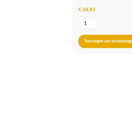
€
68,83
Kaarsendover
aantal
Toevoegen aan winkelwag