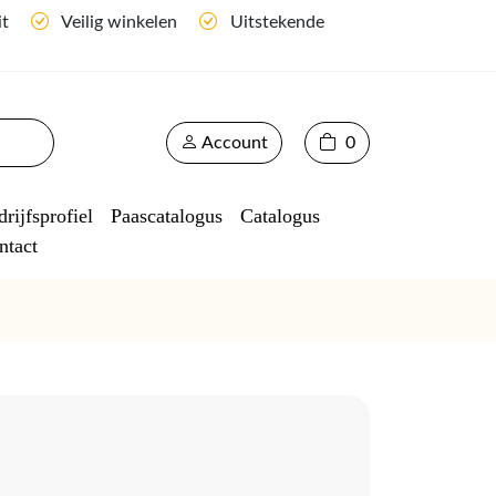
it
Veilig winkelen
Uitstekende
Account
0
rijfsprofiel
Paascatalogus
Catalogus
ntact