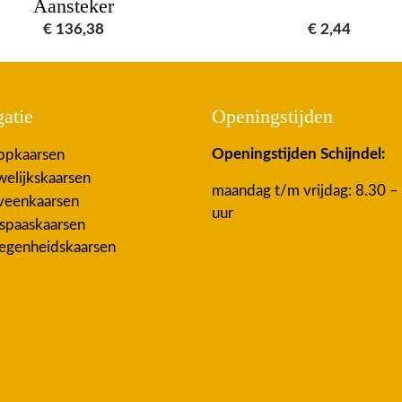
Aansteker
€
136,38
€
2,44
atie
Openingstijden
Openingstijden Schijndel:
pkaarsen
elijkskaarsen
maandag t/m vrijdag: 8.30 –
eenkaarsen
uur
spaaskaarsen
egenheidskaarsen