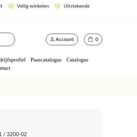
it
Veilig winkelen
Uitstekende
Account
0
rijfsprofiel
Paascatalogus
Catalogus
ntact
1 / 3200-02