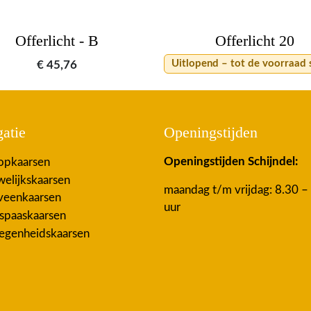
Offerlicht - B
Offerlicht 20
Uitlopend – tot de voorraad 
€
45,76
atie
Openingstijden
Openingstijden Schijndel:
pkaarsen
elijkskaarsen
maandag t/m vrijdag: 8.30 –
eenkaarsen
uur
spaaskaarsen
egenheidskaarsen