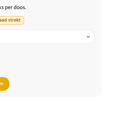
ks per doos.
aad strekt
en