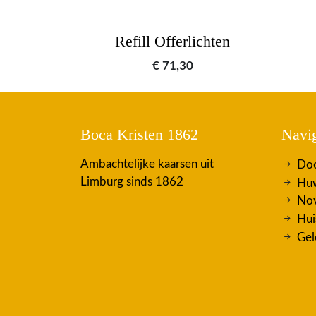
Refill Offerlichten
€
71,30
Boca Kristen 1862
Navig
Ambachtelijke kaarsen uit
Doo
Limburg sinds 1862
Huw
Nov
Hui
Gel