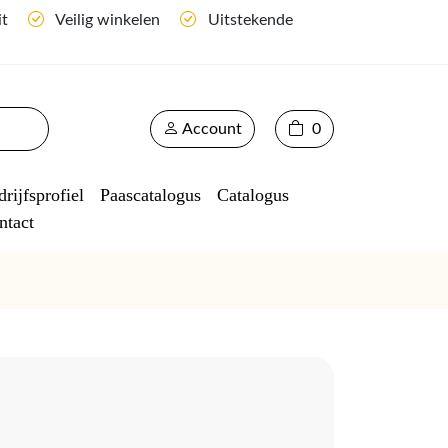
it
Veilig winkelen
Uitstekende
Account
0
rijfsprofiel
Paascatalogus
Catalogus
ntact